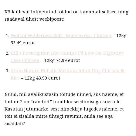
Kõik üleval lnimetatud toidud on kanamaitselised ning
saadaval ühest veebipoest:
Wolf of Wilderness Soft “Wide Acres” Chicken
– 12kg
53.49 eurot
Hill’s Prescription Diet Canine i/d Low Fat Digestive
Care Chicken
– 12kg 74.99 eurot
Almo Nature Holistic Medium Adult Dog Chicken &
Rice
– 12kg 43.99 eurot
Nüüd, mil avalikustasin toitude nimed, siis näeme, et
toit nr 2 on “ravitoit” tundliku seedimisega koertele.
Kasutan jutumärke, sest nimekirja lugedes näeme, et
toit ei sisalda mitte ühtegi ravimit. Mida see aga
sisaldab?