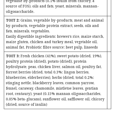
vegetable by-products (0.1% inulin from chicory, a
source of FOS), oils and fats, yeast, minerals, mannan-
oligosaccharide.
TOIT 2:
Grains, vegetable by-products, meat and animal
by-products, vegetable protein extract, seeds, oils and
fats, minerals, vegetables.
Easily digestible ingredients: brewer’s rice, maize starch,
maize gluten, chicken and turkey meal, vegetable oil,
animal fat. Probiotic fibre source: beet pulp, linseeds
TOIT 3:
Fresh chicken (41%), sweet potato (dried, 19%),
poultry protein (dried), potato (dried), protein
hydrolysate, peas, chicken liver, salmon oil, poultry fat,
forrest berries (dried, total 0.3%: lingon berries,
blueberries, elderberries), herbs (dried, total 0.2%:
stinging nettle, blackberry leaves, common yarrow,
fennel, caraway, chamomile, mistletoe leaves, gentian
root, centaury), yeast (0.15% mannan oligosaccharides,
0.05% beta-glucans), sunflower oil, safflower oil, chicory
(dried, source of inulin)