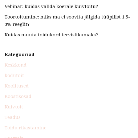
Vebinar: kuidas valida koerale kuivtoitu?
Toortoitumine: miks ma ei soovita jälgida tüüpilist 1.5-
3% reeglit?
Kuidas muuta toidukord tervislikumaks?
Kategooriad
Keskkond
kodutoit
Koolitused
Koostisosad
Kuivtoit
Teadus
Toidu rikastamine