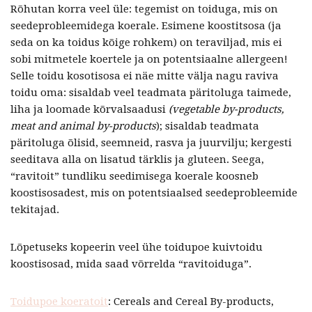
Rõhutan korra veel üle: tegemist on toiduga, mis on
seedeprobleemidega koerale. Esimene koostitsosa (ja
seda on ka toidus kõige rohkem) on teraviljad, mis ei
sobi mitmetele koertele ja on potentsiaalne allergeen!
Selle toidu kosotisosa ei näe mitte välja nagu raviva
toidu oma: sisaldab veel teadmata päritoluga taimede,
liha ja loomade kõrvalsaadusi
(vegetable by-products,
meat and animal by-products
); sisaldab teadmata
päritoluga õlisid, seemneid, rasva ja juurvilju; kergesti
seeditava alla on lisatud tärklis ja gluteen. Seega,
“ravitoit” tundliku seedimisega koerale koosneb
koostisosadest, mis on potentsiaalsed seedeprobleemide
tekitajad.
Lõpetuseks kopeerin veel ühe toidupoe kuivtoidu
koostisosad, mida saad võrrelda “ravitoiduga”.
Toidupoe koeratoit
: Cereals and Cereal By-products,