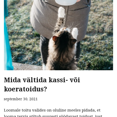
Mida vältida kassi- või
koeratoidus?
september 30, 2021
Loomale toitu valides on oluline meeles pidada, et
looma tervis sõltub suuresti söödavast toidust, just