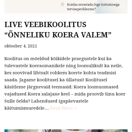
LIVE VEEBIKOOLITUS
“ÕNNELIKU KOERA VALEM”
oktoober 4, 2021
Koolitus on mõeldud kõikidele praegustele kui ka
tulevastele koeraomanikele ning loomulikult ka neile,
kes soovivad lihtsalt rohkem koerte kohta teadmisi
saada. Jagame koolitusel ka üllatusi! Koolitusel
käsitleme järgnevaid teemasid: Koera loomuomased
vajadused Koera salajane keel – mida proovib Sinu koer
Sulle öelda? Lahendused igapäevastele
käitumismuredele…
Read More »