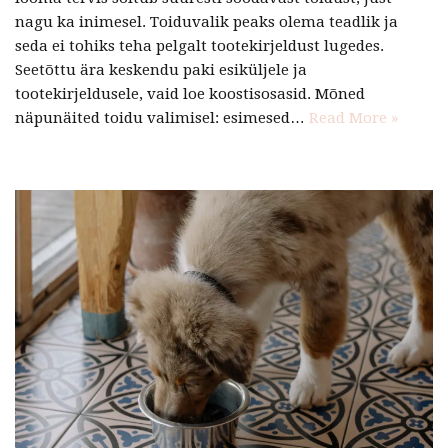
nagu ka inimesel. Toiduvalik peaks olema teadlik ja
seda ei tohiks teha pelgalt tootekirjeldust lugedes.
Seetõttu ära keskendu paki esiküljele ja
tootekirjeldusele, vaid loe koostisosasid. Mõned
näpunäited toidu valimisel: esimesed…
Read More »