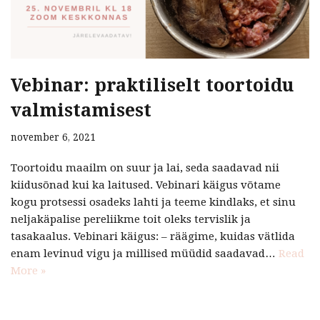
Vebinar: praktiliselt toortoidu
valmistamisest
november 6, 2021
Toortoidu maailm on suur ja lai, seda saadavad nii
kiidusõnad kui ka laitused. Vebinari käigus võtame
kogu protsessi osadeks lahti ja teeme kindlaks, et sinu
neljakäpalise pereliikme toit oleks tervislik ja
tasakaalus. Vebinari käigus: – räägime, kuidas vätlida
enam levinud vigu ja millised müüdid saadavad…
Read
More »