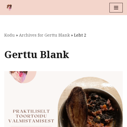
Skip
to
content
Kodu
»
Archives for Gerttu Blank
»
Leht 2
Gerttu Blank