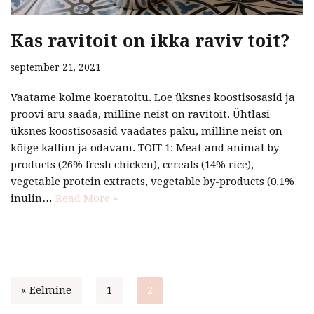
Kas ravitoit on ikka raviv toit?
september 21, 2021
Vaatame kolme koeratoitu. Loe üksnes koostisosasid ja
proovi aru saada, milline neist on ravitoit. Ühtlasi
üksnes koostisosasid vaadates paku, milline neist on
kõige kallim ja odavam. TOIT 1: Meat and animal by-
products (26% fresh chicken), cereals (14% rice),
vegetable protein extracts, vegetable by-products (0.1%
inulin…
Read More »
« Eelmine
1
2