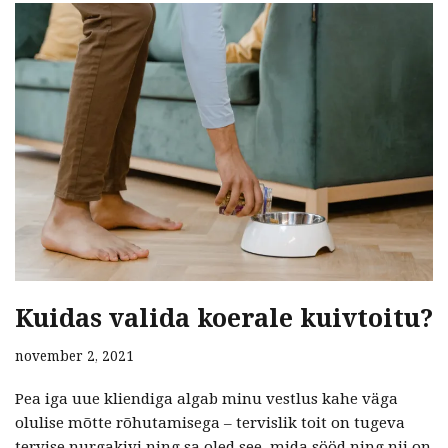
Kuidas valida koerale kuivtoitu?
november 2, 2021
Pea iga uue kliendiga algab minu vestlus kahe väga
olulise mõtte rõhutamisega – tervislik toit on tugeva
tervise nurgakivi ning sa oled see, mida sööd ning nii on