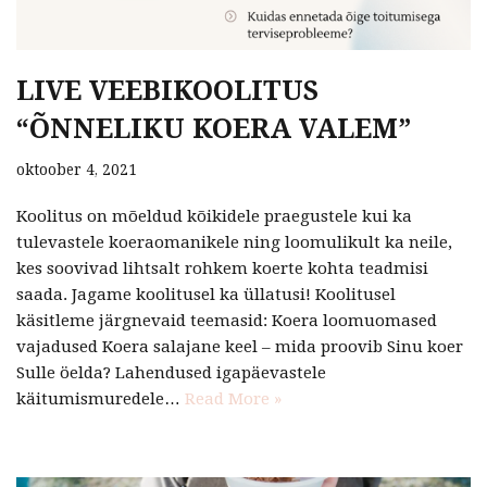
LIVE VEEBIKOOLITUS
“ÕNNELIKU KOERA VALEM”
oktoober 4, 2021
Koolitus on mõeldud kõikidele praegustele kui ka
tulevastele koeraomanikele ning loomulikult ka neile,
kes soovivad lihtsalt rohkem koerte kohta teadmisi
saada. Jagame koolitusel ka üllatusi! Koolitusel
käsitleme järgnevaid teemasid: Koera loomuomased
vajadused Koera salajane keel – mida proovib Sinu koer
Sulle öelda? Lahendused igapäevastele
käitumismuredele…
Read More »