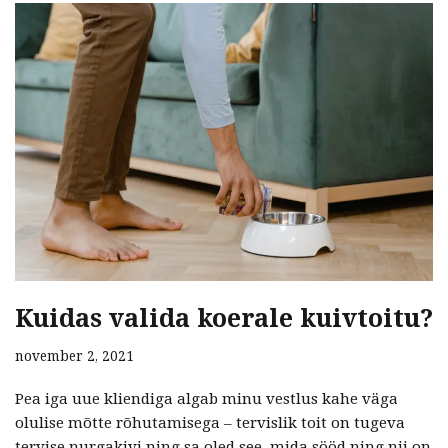
Kuidas valida koerale kuivtoitu?
november 2, 2021
Pea iga uue kliendiga algab minu vestlus kahe väga
olulise mõtte rõhutamisega – tervislik toit on tugeva
tervise nurgakivi ning sa oled see, mida sööd ning nii on