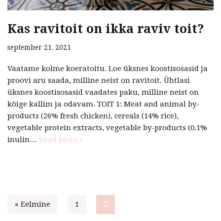
Kas ravitoit on ikka raviv toit?
september 21, 2021
Vaatame kolme koeratoitu. Loe üksnes koostisosasid ja
proovi aru saada, milline neist on ravitoit. Ühtlasi
üksnes koostisosasid vaadates paku, milline neist on
kõige kallim ja odavam. TOIT 1: Meat and animal by-
products (26% fresh chicken), cereals (14% rice),
vegetable protein extracts, vegetable by-products (0.1%
inulin…
Read More »
« Eelmine
1
2