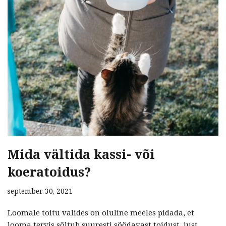
Mida vältida kassi- või
koeratoidus?
september 30, 2021
Loomale toitu valides on oluline meeles pidada, et
looma tervis sõltub suuresti söödavast toidust, just