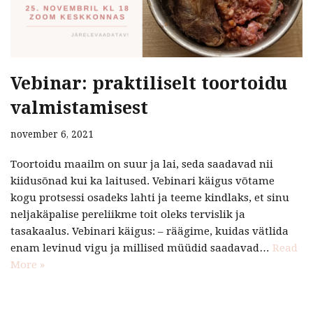
Vebinar: praktiliselt toortoidu
valmistamisest
november 6, 2021
Toortoidu maailm on suur ja lai, seda saadavad nii
kiidusõnad kui ka laitused. Vebinari käigus võtame
kogu protsessi osadeks lahti ja teeme kindlaks, et sinu
neljakäpalise pereliikme toit oleks tervislik ja
tasakaalus. Vebinari käigus: – räägime, kuidas vätlida
enam levinud vigu ja millised müüdid saadavad…
Read
More »