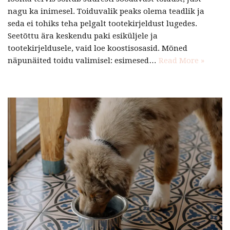
nagu ka inimesel. Toiduvalik peaks olema teadlik ja
seda ei tohiks teha pelgalt tootekirjeldust lugedes.
Seetõttu ära keskendu paki esiküljele ja
tootekirjeldusele, vaid loe koostisosasid. Mõned
näpunäited toidu valimisel: esimesed…
Read More »